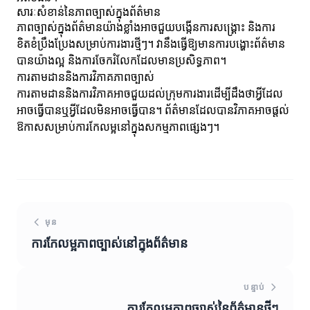
សារៈសំខាន់នៃភាពច្បាស់ក្នុងព័ត៌មាន
ភាពច្បាស់ក្នុងព័ត៌មានយ៉ាងខ្លាំងអាចជួយបង្កើនការសង្គ្រោះ និងការ
ខិតខំប្រឹងប្រែងសម្រាប់ការងារថ្មីៗ។ វានឹងធ្វើឱ្យមានការបង្ហោះព័ត៌មាន
បានយ៉ាងល្អ និងការចែករំលែកដែលមានប្រសិទ្ធភាព។
ការតាមដាននិងការវិភាគភាពច្បាស់
ការតាមដាននិងការវិភាគអាចជួយដល់ក្រុមការងារដើម្បីដឹងថាអ្វីដែល
អាចធ្វើបានឬអ្វីដែលមិនអាចធ្វើបាន។ ព័ត៌មានដែលបានវិភាគអាចផ្តល់
ឱកាសសម្រាប់ការកែលម្អនៅក្នុងសកម្មភាពផ្សេងៗ។
មុន
ការកែលម្អភាពច្បាស់នៅក្នុងព័ត៌មាន
បន្ទាប់
ការកែលម្អភាពច្បាស់នៃព័ត៌មានថ្មីៗ