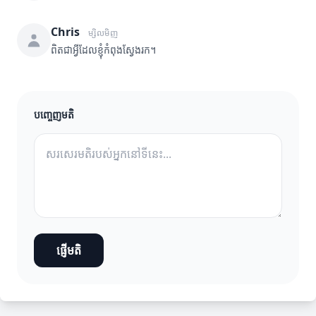
Chris
ម្សិលមិញ
ពិតជាអ្វីដែលខ្ញុំកំពុងស្វែងរក។
បញ្ចេញមតិ
ផ្ញើមតិ