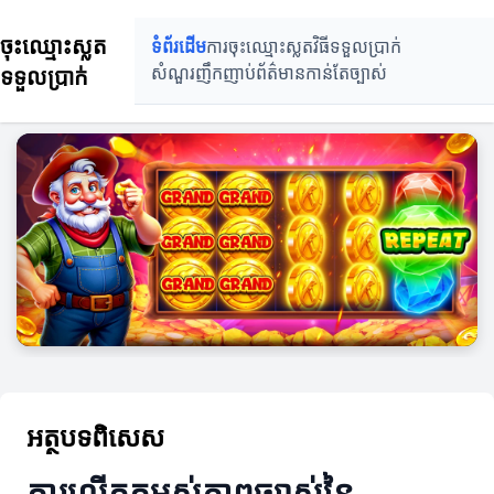
ចុះឈ្មោះស្លត
ទំព័រដើម
ការចុះឈ្មោះស្លត
វិធីទទួលប្រាក់
ទទួលប្រាក់
សំណួរញឹកញាប់
ព័ត៌មានកាន់តែច្បាស់
អត្ថបទពិសេស
ការលើកកម្ពស់ភាពច្បាស់នៃ