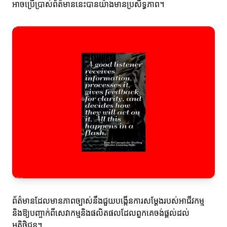
អាចប្រើប្រាស់ព័ត៌មាននេះបានយ៉ាងមានប្រសិទ្ធភាព។
ព័ត៌មានដែលមានភាពច្បាស់នឹងជួយបង្កើនការសម្តែងរបស់អាជីវកម្ម
និងឱ្យបញ្ចាក់ពីសេវាកម្មនិងផលិតផលដែលពួកគេចង់ផ្ដល់ដល់
អតិថិជន។