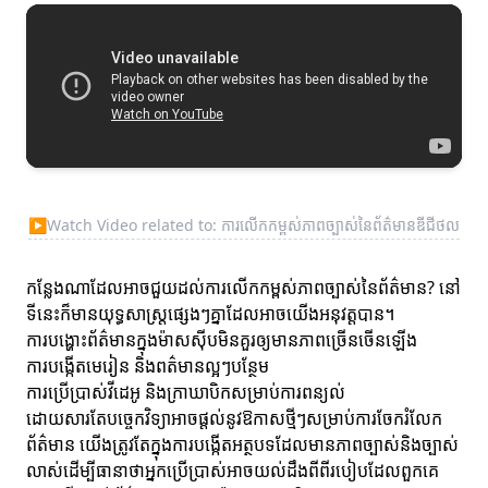
▶
Watch Video related to: ការលើកកម្ពស់ភាពច្បាស់នៃព័ត៌មានឌីជីថល
កន្លែងណាដែលអាចជួយដល់ការលើកកម្ពស់ភាពច្បាស់នៃព័ត៌មាន? នៅ
ទីនេះក៏មានយុទ្ធសាស្ត្រផ្សេងៗគ្នាដែលអាចយើងអនុវត្តបាន។
ការបង្ហោះព័ត៌មានក្នុងម៉ាសសុីបមិនគួរឲ្យមានភាពច្រើនចើនឡើង
ការបង្កើតមេរៀន និងពត៌មានល្អៗបន្ថែម
ការប្រើប្រាស់វីដេអូ និងក្រាឃាបិកសម្រាប់ការពន្យល់
ដោយសារតែបច្ចេកវិទ្យាអាចផ្តល់នូវឱកាសថ្មីៗសម្រាប់ការចែករំលែក
ព័ត៌មាន យើងត្រូវតែក្នុងការបង្កើតអត្ថបទដែលមានភាពច្បាស់និងច្បាស់
លាស់ដើម្បីធានាថាអ្នកប្រើប្រាស់អាចយល់ដឹងពីពីរបៀបដែលពួកគេ