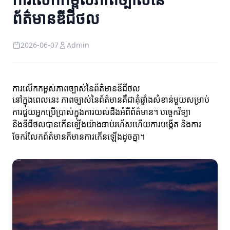
ព័ត៌មានឌីជីថល
2026-06-07
Admin
ការលើកកម្ពស់ភាពច្បាស់នៃព័ត៌មានឌីជីថល
នៅក្នុងពេលនេះ ភាពច្បាស់នៃព័ត៌មានគឺជាគុំផ្ទាំងសំខាន់មួយសម្រាប់
ការជួយអ្នកប្រើប្រាស់ក្នុងការយល់ដឹងអំពីព័ត៌មាន។ បច្ចេកវិទ្យា
និងឌីជីថលបានកើនឡើងយ៉ាងឆាប់រហ័សហើយការបង្កើត និងការ
ចែករំលែកព័ត៌មានក៏មានការកើនឡើងដូចគ្នា។