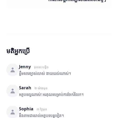
មតិអ្នកប្រើ
Jenny
មុននេះបន្តិច
ខ្លឹមសារច្បាស់លាស់ ងាយយល់ណាស់។
Sarah
២ ម៉ោងមុន
អត្ថបទល្អណាស់! អរគុណសម្រាប់ការចែករំលែក។
Sophia
៣ ថ្ងៃមុន
នឹងតាមដានរាល់អត្ថបទបន្តទៀត។