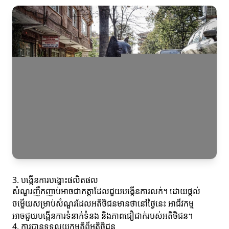
3. បង្កើនការបង្ហោះផលិតផល
សំណួរញឹកញាប់អាចជាកត្តាដែលជួយបង្កើនការលក់។ ដោយផ្តល់
ចម្លើយសម្រាប់សំណួរដែលអតិថិជនមានថានៅថ្ងៃនេះ អាជីវកម្ម
អាចជួយបង្កើនការទំនាក់ទំនង និងភាពជឿជាក់របស់អតិថិជន។
4. ការបានទទួលយកមតិពីអតិថិជន