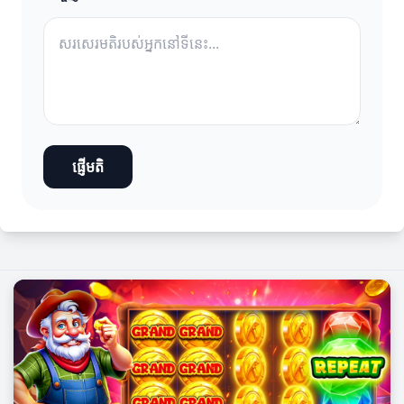
ផ្ញើមតិ