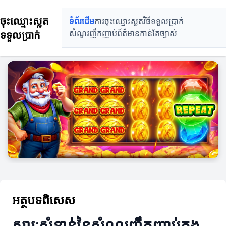
ចុះឈ្មោះស្លត
ទំព័រដើម
ការចុះឈ្មោះស្លត
វិធីទទួលប្រាក់
ទទួលប្រាក់
សំណួរញឹកញាប់
ព័ត៌មានកាន់តែច្បាស់
អត្ថបទពិសេស
សារៈសំខាន់នៃសំណួរញឹកញាប់ក្នុង