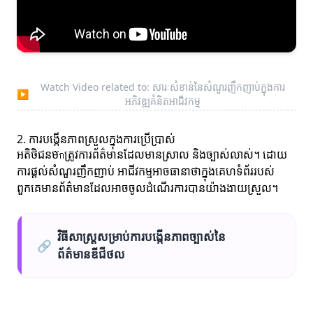
Watch Video related to: សារៈសំខាន់នៃសំណួរញឹកញាប់ក្នុងការ
▶
អភិវឌ្ឍគំនិតអាជីវកម្ម
2. ការបង្កើនភាពស្រួលក្នុងការប្រើប្រាស់
អតិថិជនមักត្រូវការព័ត៌មានដែលមានស្រាល និងច្បាស់លាស់។ ដោយ
ការផ្តល់សំណួរញឹកញាប់ អាជីវកម្មអាចធានាថាក្នុងគេហទំព័ររបស់
ពួកគេមានព័ត៌មានដែលអាចចូលដំណើរការបានយ៉ាងងាយស្រួល។
វិធីសាស្ត្រសម្រាប់ការបង្កើនភាពច្បាស់នៃ
🔗
ព័ត៌មានឌីជីថល