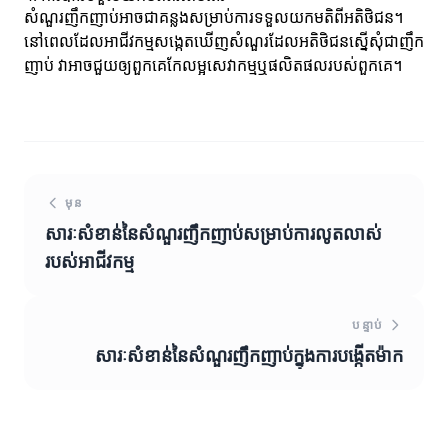
សំណួរញឹកញាប់អាចជាគន្លងសម្រាប់ការទទួលយកមតិពីអតិថិជន។
នៅពេលដែលអាជីវកម្មសង្កេតឃើញសំណួរដែលអតិថិជនស្នើសុំជាញឹក
ញាប់ វាអាចជួយឲ្យពួកគេកែលម្អសេវាកម្មឬផលិតផលរបស់ពួកគេ។
មុន
សារៈសំខាន់នៃសំណួរញឹកញាប់សម្រាប់ការលូតលាស់
របស់អាជីវកម្ម
បន្ទាប់
សារៈសំខាន់នៃសំណួរញឹកញាប់ក្នុងការបង្កើតម៉ាក