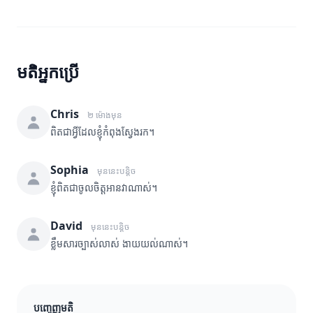
មតិអ្នកប្រើ
Chris
២ ម៉ោងមុន
ពិតជាអ្វីដែលខ្ញុំកំពុងស្វែងរក។
Sophia
មុននេះបន្តិច
ខ្ញុំពិតជាចូលចិត្តអានវាណាស់។
David
មុននេះបន្តិច
ខ្លឹមសារច្បាស់លាស់ ងាយយល់ណាស់។
បញ្ចេញមតិ