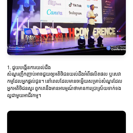
1. ជួយបង្កើនការយល់ដឹង
សំណួរញឹកញាប់អាចជួយឲ្យអតិថិជនយល់ដឹងអំពីផលិតផល ឬសេវា
កម្មដែលអ្នកផ្តល់ជូន។ នៅពេលដែលមានចម្លើយសម្រាប់សំណួរដែល
អ្នកអតិថិជនសួរ ពួកគេនឹងមានអារម្មណ៍ថាមានការប្រាស្រ័យទាក់ទង
ល្អជាមួយអាជីវកម្ម។