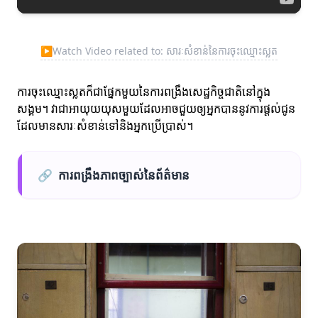
▶
Watch Video related to: សារៈសំខាន់នៃការចុះឈ្មោះស្លត
ការចុះឈ្មោះស្លតក៏ជាផ្នែកមួយនៃការពង្រឹងសេដ្ឋកិច្ចជាតិនៅក្នុង
សង្គម។ វាជាអាយុយយុសមួយដែលអាចជួយឲ្យអ្នកបាននូវការផ្តល់ជូន
ដែលមានសារៈសំខាន់ទៅនិងអ្នកប្រើប្រាស់។
🔗
ការពង្រឹងភាពច្បាស់នៃព័ត៌មាន