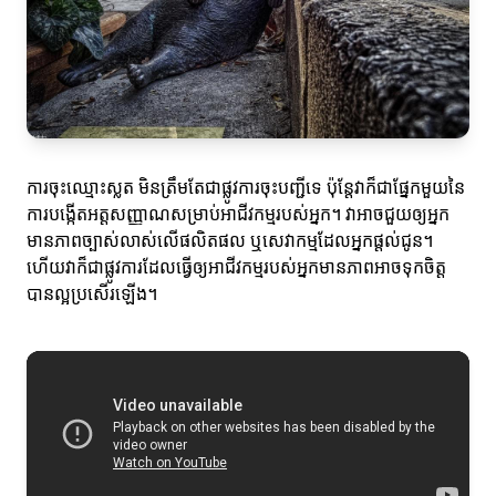
ការចុះឈ្មោះស្លត មិនត្រឹមតែជាផ្លូវការចុះបញ្ជីទេ ប៉ុន្តែវាក៏ជាផ្នែកមួយនៃ
ការបង្កើតអត្តសញ្ញាណសម្រាប់អាជីវកម្មរបស់អ្នក។ វាអាចជួយឲ្យអ្នក
មានភាពច្បាស់លាស់លើផលិតផល ឬសេវាកម្មដែលអ្នកផ្តល់ជូន។
ហើយវាក៏ជាផ្លូវការដែលធ្វើឲ្យអាជីវកម្មរបស់អ្នកមានភាពអាចទុកចិត្ត
បានល្អប្រសើរឡើង។