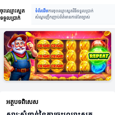
ចុះឈ្មោះស្លត
ទំព័រដើម
ការចុះឈ្មោះស្លត
វិធីទទួលប្រាក់
ទទួលប្រាក់
សំណួរញឹកញាប់
ព័ត៌មានកាន់តែច្បាស់
អត្ថបទពិសេស
សារៈសំខាន់នៃការចុះឈ្មោះស្លត