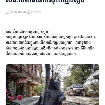
2026-06-04
Admin
សារៈសំខាន់នៃការចុះឈ្មោះស្លត
ការចុះឈ្មោះស្លតគឺមានសារៈសំខាន់សម្រាប់អ្នកប្រើប្រាស់ដែលចង់ឲ្យ
មានភាពជោគជ័យក្នុងការបើកអាជីវកម្មរបស់ពួកគេ។ វាជាផ្លូវភាព
សំខាន់មួយដែលអាចជួយបង្កើនឱកាសនៃការទាក់ទាញអតិថិជននិង
ដឹកនាំទៅរកវ័យយុវជនមួយដែលអាចទាក់ទាញបាន។