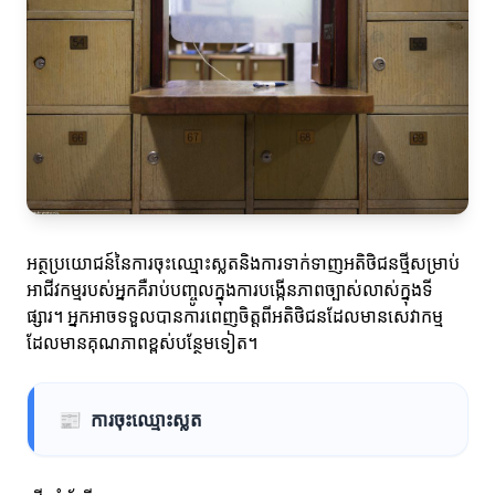
អត្ថប្រយោជន៍នៃការចុះឈ្មោះស្លតនិងការទាក់ទាញអតិថិជនថ្មីសម្រាប់
អាជីវកម្មរបស់អ្នកគឺរាប់បញ្ចូលក្នុងការបង្កើនភាពច្បាស់លាស់ក្នុងទី
ផ្សារ។ អ្នកអាចទទួលបានការពេញចិត្តពីអតិថិជនដែលមានសេវាកម្ម
ដែលមានគុណភាពខ្ពស់បន្ថែមទៀត។
📰
ការចុះឈ្មោះស្លត