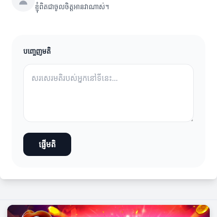
ខ្ញុំពិតជាចូលចិត្តអានវាណាស់។
បញ្ចេញមតិ
ផ្ញើមតិ