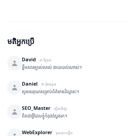
មតិអ្នកប្រើ
David
៣ ថ្ងៃមុន
ខ្លឹមសារច្បាស់លាស់ ងាយយល់ណាស់។
Daniel
២ ម៉ោងមុន
សូមអរគុណសម្រាប់ព័ត៌មានដ៏ល្អនេះ។
SEO_Master
ម្សិលមិញ
ពិតជាអ្វីដែលខ្ញុំកំពុងស្វែងរក។
WebExplorer
មុននេះបន្តិច