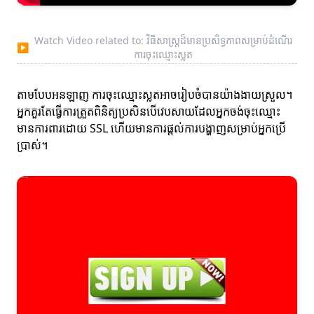
Watch Video related to: វិធីសាស្ត្រដ៏មានប្រសិទ្ធភាពសម្រាប់ដំណើរ
▶
ការចុះឈ្មោះស្លត
តាមបែបអនឡាញ ការចុះឈ្មោះស្លតអាចរៀបចំបានយ៉ាងងាយស្រួល។
អ្នកគួរតែធ្វើការត្រួតពិនិត្យប្រសិនបើវេបសាយដែលអ្នកចង់ចុះឈ្មោះ
មានការពារដោយ SSL ហើយមានការផ្តល់ការបង្ហាញសម្រាប់អ្នកប្រើ
ប្រាស់។