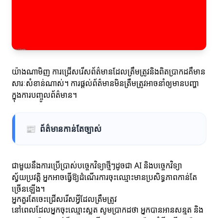
យ៉ាងណាមិញ ការជ្រើសរើសព័ត៌មានដែលត្រឹមត្រូវនិងពិតប្រាកដគឺមាន
សារៈសំខាន់ណាស់។ ការផ្តល់ព័ត៌មានមិនត្រឹមត្រូវអាចនាំឲ្យមានបញ្ហា
ក្នុងការបញ្ចូលព័ត៌មាន។
📰
ព័ត៌មានកាន់តែច្បាស់
ជាមួយនឹងការប្រើប្រាស់បច្ចេកវិទ្យាថ្មីៗដូចជា AI និងបច្ចេកវិទ្យា
ស្វ័យប្រវត្តិ អ្នកអាចធ្វើឱ្យដំណើរការចុះឈ្មោះមានប្រសិទ្ធភាពកាន់តែ
ច្រើនឡើង។
អ្នកគួរតែចេះជ្រើសរើសអ្វីដែលត្រឹមត្រូវ
នៅពេលដែលអ្នកចុះឈ្មោះស្លត សូមប្រាកដថា អ្នកបានអានសន្មត និង