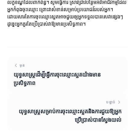
លក្ខខណ្ឌដែលពាក់ព័ន្ធ។ សូមធ្វើការ ស្រាវជ្រាវបន្ថែមអំពីអាជីវកម្មដែល
អ្នកកំពុងចុះឈ្មោះ ព្រោះវាសំខាន់សម្រាប់ប្រយោជន៍របស់អ្នក។
ដោយសារតែការចុះឈ្មោះស្លតអាចជួយឲ្យអ្នកទទួលបានសេវាផ្សេងៗ
ដូច្នេះអ្នកគួរតែប្រើប្រាស់វាឱ្យមានប្រសិទ្ធភាព។
មុន
យុទ្ធសាស្ត្រដើម្បីធ្វើការចុះឈ្មោះស្លតយ៉ាងមាន
ប្រសិទ្ធភាព
បន្ទាប់
យុទ្ធសាស្ត្រសម្រាប់ការចុះឈ្មោះស្លតនិងការជួយឱ្យអ្នក
ប្រើប្រាស់បានស្វែងយល់