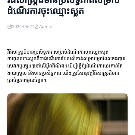
ដំណើរការចុះឈ្មោះស្លត
2026-06-21
Admin
វិធីសាស្ត្រដ៏មានប្រសិទ្ធភាពសម្រាប់ដំណើរការចុះឈ្មោះស្លត
ការចុះឈ្មោះស្លតគឺជាដំណើរការដែលសំខាន់សម្រាប់អ្នកដែលចង់បាន
សេវាកម្មផ្សេងៗនៅលើអ៊ីនធឺណិត។ ដើម្បីធ្វើឱ្យដំណើរការនេះកាន់តែ
ងាយស្រួល និងមានប្រសិទ្ធភាព យើងត្រូវតែអនុវត្តវិធីសាស្ត្រដ៏មាន
ប្រសិទ្ធភាពមួយចំនួន។