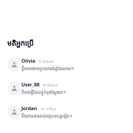
មតិអ្នកប្រើ
Olivia
២ ម៉ោងមុន
ខ្លឹមសារមានប្រយោជន៍ខ្លាំងណាស់។
User_88
២ ម៉ោងមុន
ពិតជាអ្វីដែលខ្ញុំកំពុងស្វែងរក។
Jordan
១០ នាទីមុន
នឹងតាមដានរាល់អត្ថបទបន្តទៀត។