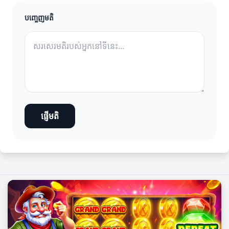
បញ្ចេញមតិ
ផ្ញើមតិ