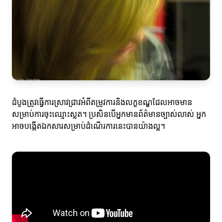
ដំបូងត្រូវធ្វើការស្រាវជ្រាវអំពីតម្រូវការនិងលក្ខខណ្ឌដែលអាចមាន
សម្រាប់ការចុះឈ្មោះស្លត។ ប្រសិនបើអ្នកមានព័ត៌មានច្បាស់លាស់ អ្នក
អាចបង្កើតឯកសារសម្រាប់ដំណើរការនេះបានយ៉ាងល្អ។