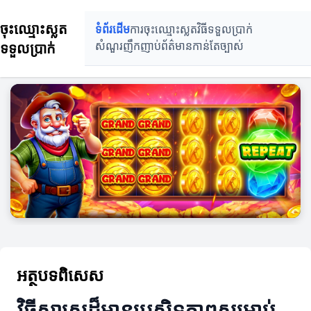
ចុះឈ្មោះស្លត
ទំព័រដើម
ការចុះឈ្មោះស្លត
វិធីទទួលប្រាក់
ទទួលប្រាក់
សំណួរញឹកញាប់
ព័ត៌មានកាន់តែច្បាស់
អត្ថបទពិសេស
វិធីសាស្ត្រដ៏មានប្រសិទ្ធភាពសម្រាប់