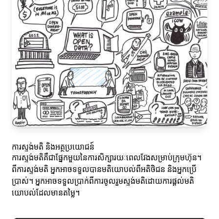
ការស្ទង់មតិ និងអត្ថប្រយោជន៍
ការស្ទង់មតិគឺជាផ្នែកមួយនៃការសិក្សារយៈពេលវែងសម្រាប់ក្រុមហ៊ុន។
ពីការស្ទង់មតិ អ្នកអាចទទួលបានមតិយោបល់ពីអតិថិជន និងអ្នកប្រើ
ប្រាស់។ អ្នកអាចទទួលប្រាក់ពីការចូលរួមស្ទង់មតិដោយការផ្ដល់មតិ
យោបល់ដែលមានតម្លៃ។