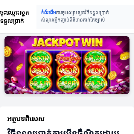
ចុះឈ្មោះស្លត
ទំព័រដើម
ការចុះឈ្មោះស្លត
វិធីទទួលប្រាក់
ទទួលប្រាក់
សំណួរញឹកញាប់
ព័ត៌មានកាន់តែច្បាស់
អត្ថបទពិសេស
វិធីទទួលប្រាក់តាមអ៊ីនធឺណិតដោយ