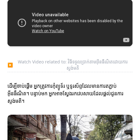
Watch Video related to: វិធីទទួលប្រាក់តាមអ៊ីនធឺណិតដោយការ
▶
ស្ទង់មតិ
ដើម្បីចាប់ផ្តើម អ្នកត្រូវការកុំព្យូទ័រ ឬទូរស័ព្ទដែលមានការតភ្ជាប់
អ៊ីនធឺណិត។ បន្ទាប់មក អ្នកអាចស្វែងរកវេបសាយដែលផ្តល់ជូនការ
ស្ទង់មតិ។