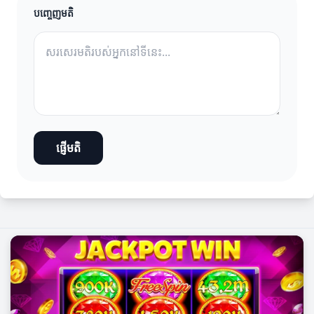
បញ្ចេញមតិ
ផ្ញើមតិ