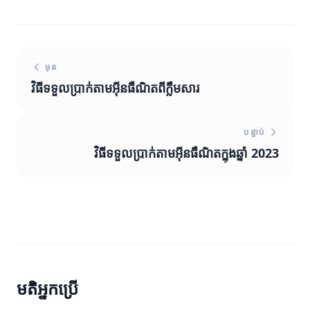
មុន
វិធីទទួលប្រាក់តាមអ៊ីនធឺណិតពីក្លឹមសារ
បន្ទាប់
វិធីទទួលប្រាក់តាមអ៊ីនធឺណិតក្នុងឆ្នាំ 2023
មតិអ្នកប្រើ