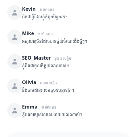
Kevin
២ ម៉ោងមុន
ពិតជាអ្វីដែលខ្ញុំកំពុងស្វែងរក។
Mike
២ ម៉ោងមុន
អរគុណច្រើនដែលបានផ្តល់ចំណេះដឹងថ្មីៗ។
SEO_Master
មុននេះបន្តិច
ខ្ញុំពិតជាចូលចិត្តអានវាណាស់។
Olivia
មុននេះបន្តិច
នឹងតាមដានរាល់អត្ថបទបន្តទៀត។
Emma
២ ម៉ោងមុន
ខ្លឹមសារច្បាស់លាស់ ងាយយល់ណាស់។