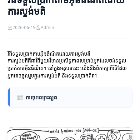
ការស្ទង់មតិ
2026-06-19
Admin
វិធីទទួលប្រាក់តាមអ៊ីនធឺណិតដោយការស្ទង់មតិ
ការស្ទង់មតិគឺជាវិធីមួយដ៏មានប្រសិទ្ធភាពសម្រាប់អ្នកដែលចង់ទទួល
ប្រាក់តាមអ៊ីនធឺណិត។ នៅក្នុងអត្ថបទនេះ យើងនឹងពិភាក្សាពីវិធីដែល
អ្នកអាចចូលរួមក្នុងការស្ទង់មតិ និងទទួលប្រាក់ពីវា។
📰
ការចុះឈ្មោះស្លត