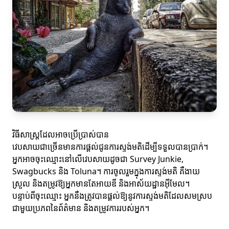
វិធីសាស្ត្រដែលអាចប្រើប្រាស់បាន
វេបសាយជាច្រើនមានការផ្តល់ជូនការស្ទង់មតិដើម្បីទទួលបានប្រាក់។
អ្នកអាចចុះឈ្មោះនៅលើវេបសាយដូចជា Survey Junkie,
Swagbucks និង Toluna។ ការចូលរួមក្នុងការស្ទង់មតិ គឺងាយ
ស្រួល និងតម្រូវឱ្យអ្នកមានតែអាយឌី និងអាស័យដ្ឋានអ៊ីមែល។
បន្ទាប់ពីចុះឈ្មោះ អ្នកនឹងត្រូវបានផ្តល់ឱ្យនូវការស្ទង់មតិដែលសមស្រប
ជាមួយប្រភពនៃព័ត៌មាន និងតម្រូវការរបស់អ្នក។