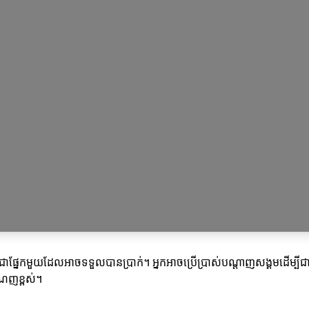
ាផ្នែកមួយដែលអាចទទួលបានប្រាក់។ អ្នកអាចប្រើប្រាស់បណ្តាញសង្គមដើម្បីជាផ
ណេញខ្ពស់។