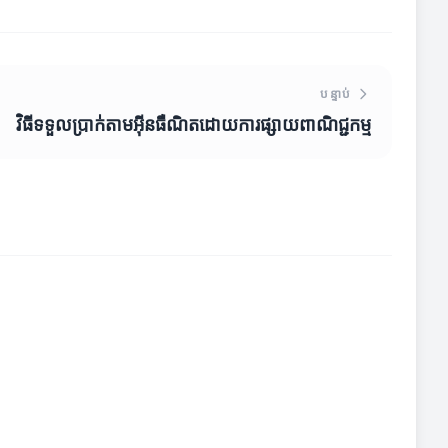
បន្ទាប់
វិធីទទួលប្រាក់តាមអ៊ីនធឺណិតដោយការផ្សាយពាណិជ្ជកម្ម