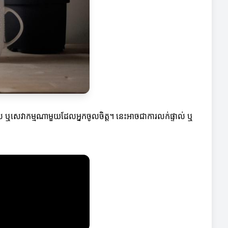
 ឬសេវាកម្មណាមួយដែលអ្នកចូលចិត្ត។ នេះអាចជាការលក់ផ្ទាល់ ឬ