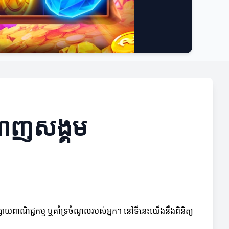
្តាញសង្គម
សាយពាណិជ្ជកម្ម ឬគាំទ្រចំណូលរបស់អ្នក។ នៅទីនេះយើងនឹងពិនិត្យ