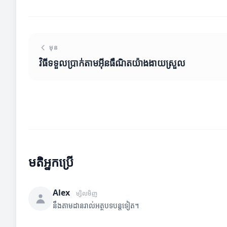
មុន
វិធីទទួលប្រាក់តាមអ៊ីនធឺណិតយ៉ាងងាយស្រួល
មតិអ្នកប្រើ
Alex
ម្សិលមិញ
នឹងតាមដានរាល់អត្ថបទបន្តទៀត។