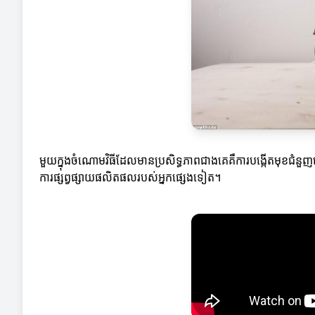
មួយក្នុងចំណោមវិធីដែលមានប្រសិទ្ធភាពជាងគេគឺការបង្កើតមុខជ
ការផ្សព្វផ្សាយផលិតផលរបស់អ្នកផ្សេងទៀត។