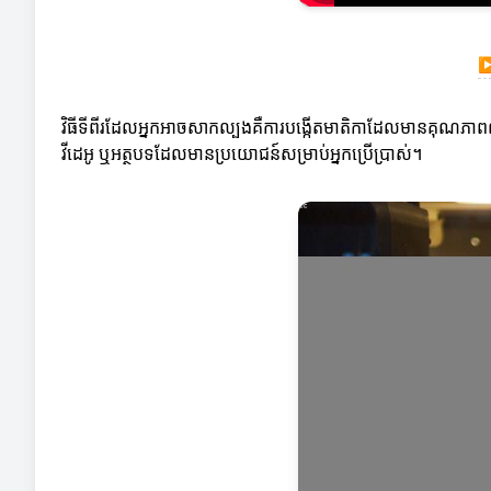
វិធីទីពីរដែលអ្នកអាចសាកល្បងគឺការបង្កើតមាតិកាដែលមានគុណភាពល្
វីដេអូ ឬអត្ថបទដែលមានប្រយោជន៍សម្រាប់អ្នកប្រើប្រាស់។