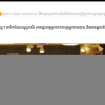
▶
Watch Video related to: វិធីទទួលប្រាក់តាមអ៊ីនធឺណិតដោយប្រើប្រាស់បណ្តាញសង្
អ។ មាតិកាដែលល្អប្រសើរ អាចជួយឲ្យអ្នកទាក់ទាញអ្នកតាមដាន និងអាចផ្តល់ឱក