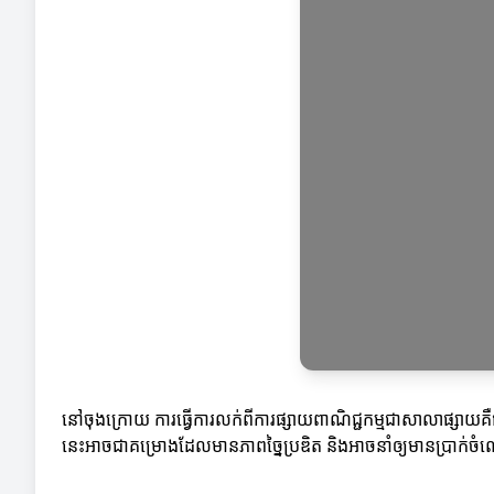
នៅចុងក្រោយ ការធ្វើការលក់ពីការផ្សាយពាណិជ្ជកម្មជាសាលាផ្សាយគឺជ
នេះអាចជាគម្រោងដែលមានភាពច្នៃប្រឌិត និងអាចនាំឲ្យមានប្រាក់ចំ