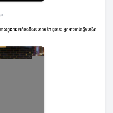
គម
ាសក្នុងការទាក់ទងនឹងសហគមន៍។ ដូចនេះ អ្នកអាចចាប់ផ្តើមបង្កើត