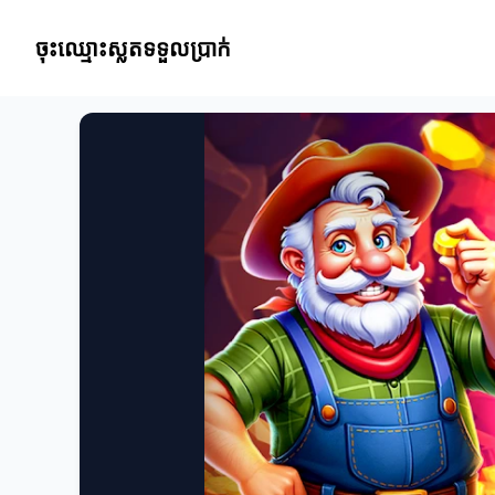
ចុះឈ្មោះស្លតទទួលប្រាក់