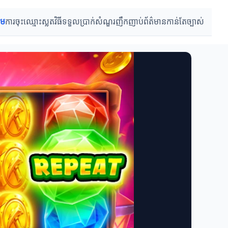
ើម
ការចុះឈ្មោះស្លត
វិធីទទួលប្រាក់
សំណួរញឹកញាប់
ព័ត៌មានកាន់តែច្បាស់