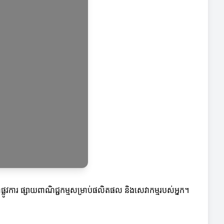
្លូវការ ផ្សាយពាណិជ្ជកម្មសម្រាប់ផលិតផល និងសេវាកម្មរបស់អ្នក។