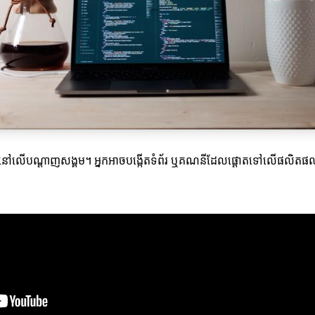
ំនួញនៅលើបណ្តាញសង្គម។ អ្នកអាចបង្កើតទំព័រ ឬគណនីដែលផ្តោតទៅលើផលិតផល