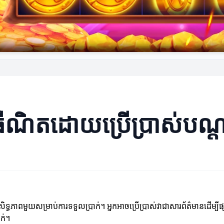
ីនធឺណិតដោយប្រើប្រាស់បណ
ភាពមួយសម្រាប់ការទទួលប្រាក់។ អ្នកអាចប្រើប្រាស់វាជាសារព័ត៌មានដើម្បីផ្
ាក់។