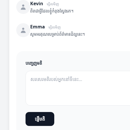
Kevin
ម្សិលមិញ
ពិតជាអ្វីដែលខ្ញុំកំពុងស្វែងរក។
Emma
ម្សិលមិញ
សូមអរគុណសម្រាប់ព័ត៌មានដ៏ល្អនេះ។
បញ្ចេញមតិ
ផ្ញើមតិ