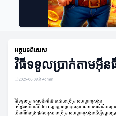
អត្ថបទពិសេស
វិធីទទួលប្រាក់តាមអ៊
2026-06-08
Admin
វិធីទទួលប្រាក់តាមអ៊ីនធឺណិតដោយប្រើប្រាស់បណ្តាញសង្គម
នៅក្នុងសម័យឌីជីថល បណ្តាញសង្គមបានក្លាយជាឧបករណ៍ដ៏មានប្រសិទ្ធ
មើលពីវិធីផ្សេងៗដែលអ្នកអាចប្រើប្រាស់បណ្តាញសង្គមដើម្បីទទួលប្រ