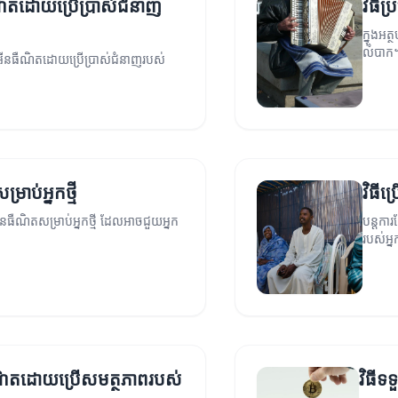
ឺណិតដោយប្រើប្រាស់ជំនាញ
វិធីប
ក្នុងអត
លំបាក
តាមអ៊ីនធឺណិតដោយប្រើប្រាស់ជំនាញរបស់
រាប់អ្នកថ្មី
វិធីប
៊ីនធឺណិតសម្រាប់អ្នកថ្មី ដែលអាចជួយអ្នក
បន្តការ
របស់អ្
ធឺណិតដោយប្រើសមត្ថភាពរបស់
វិធីទ