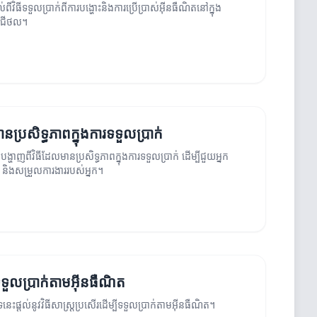
ពីវិធីទទួលប្រាក់ពីការបង្ហោះនិងការប្រើប្រាស់អ៊ីនធឺណិតនៅក្នុង
ីជីថល។
នប្រសិទ្ធភាពក្នុងការទទួលប្រាក់
ង្ហាញពីវិធីដែលមានប្រសិទ្ធភាពក្នុងការទទួលប្រាក់ ដើម្បីជួយអ្នក
 និងសម្រួលការងាររបស់អ្នក។
ីទទួលប្រាក់តាមអ៊ីនធឺណិត
ទនេះផ្តល់នូវវិធីសាស្ត្រប្រសើរដើម្បីទទួលប្រាក់តាមអ៊ីនធឺណិត។