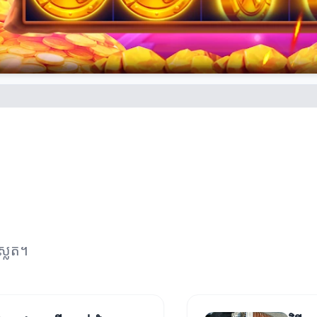
់ស្លត។