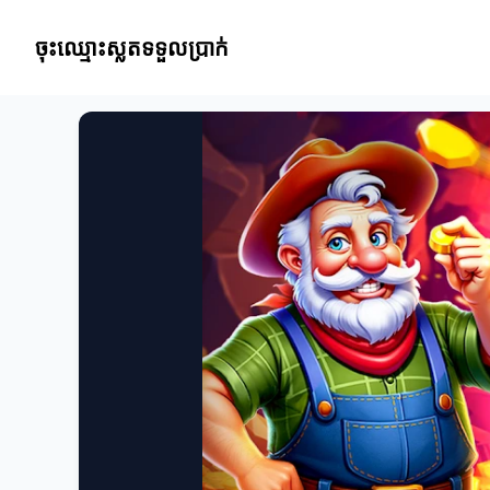
ចុះឈ្មោះស្លតទទួលប្រាក់