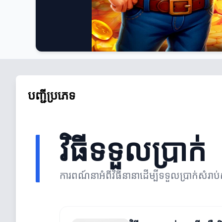
បញ្ជីប្រភេទ
វិធីទទួលប្រាក់
ការពណ៍នាអំពីវិធីនានាដើម្បីទទួលប្រាក់សំរាប