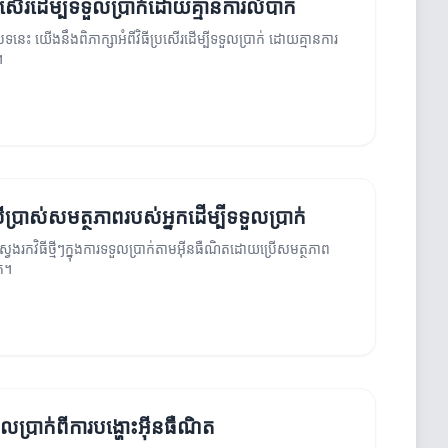
្រសើរដើម្បីទទួលប្រាក់ដោយគ្មានការលំបាក
្ថបទនេះ យើងនឹងពិភាក្សាអំពីវិធីប្រសើរដើម្បីទទួលប្រាក់ ដោយគ្មានការ
។
្រើប្រាស់សមត្ថភាពរបស់អ្នកដើម្បីទទួលប្រាក់
ស្វែងរកវិធីថ្មីៗក្នុងការទទួលប្រាក់តាមអ៊ីនធឺណិតដោយប្រើសមត្ថភាព
នក។
ទួលប្រាក់ពីការបង្ហោះអ៊ីនធឺណិត