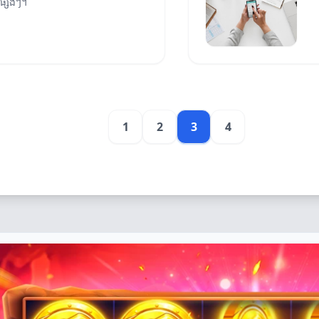
តផ្សេងៗ។
1
2
3
4