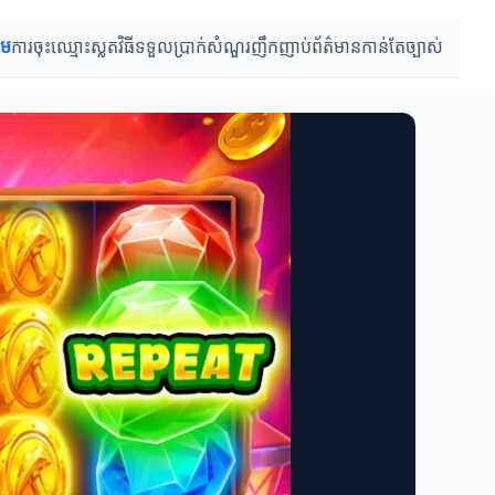
ើម
ការចុះឈ្មោះស្លត
វិធីទទួលប្រាក់
សំណួរញឹកញាប់
ព័ត៌មានកាន់តែច្បាស់