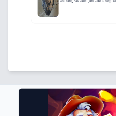
នេះនឹងនាំអ្នកពីវិធីតាមអ៊ីនធឺណិត និងកម្រិ