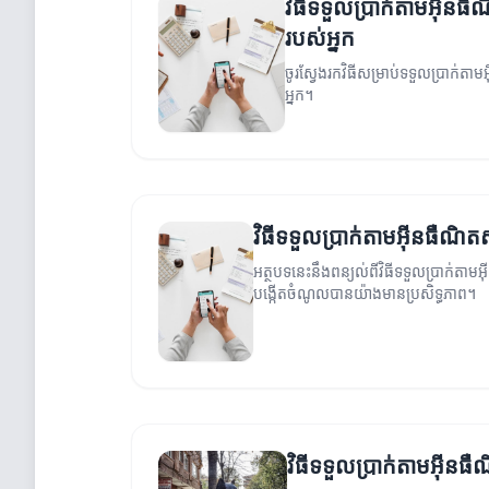
វិធីទទួលប្រាក់តាមអ៊ីនធ
របស់អ្នក
ចូរ​ស្វែង​រក​វិធីសម្រាប់ទទួលប្រាក់
អ្នក។
វិធីទទួលប្រាក់តាមអ៊ីនធឺណិតសម្
អត្ថបទនេះនឹងពន្យល់ពីវិធីទទួលប្រាក់តាមអ
បង្កើតចំណូលបានយ៉ាងមានប្រសិទ្ធភាព។
វិធីទទួលប្រាក់តាមអ៊ីន