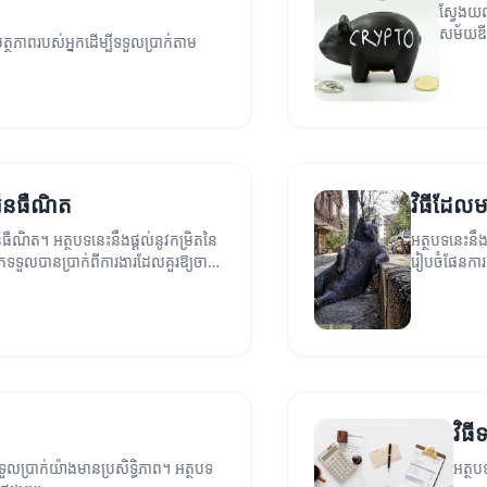
ស្វែងយល់
សម័យឌ
ត្ថភាពរបស់អ្នកដើម្បីទទួលប្រាក់តាម
អ៊ីនធឺណិត
វិធីដែលមា
៊ីនធឺណិត។ អត្ថបទនេះនឹងផ្ដល់នូវកម្រិតនៃ
អត្ថបទនេះនឹងប
កទទួលបានប្រាក់ពីការងារដែលគួរឱ្យចាប់
រៀបចំផែនការ
វិធ
ទួលប្រាក់យ៉ាងមានប្រសិទ្ធិភាព។ អត្ថបទ
អត្ថប