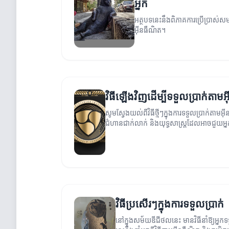
អ្នក
អត្ថបទនេះនឹងពិភាគការប្រើប្រាស់សម
អ៊ីនធឺណិត។
វិធីឡើងវិញដើម្បីទទួលប្រាក់តាម
សូមស្វែងយល់ពីវិធីថ្មីៗក្នុងការទទួលប្រាក់តាមអ
ជំហានជាក់លាក់ និងយុទ្ធសាស្ត្រដែលអាចជួយអ្ន
អារម្មណ៍។
វិធីប្រសើរៗក្នុងការទទួលប្រាក់
នៅក្នុងសម័យឌីជីថលនេះ មានវិធីនាំឱ្យអ្នកទ