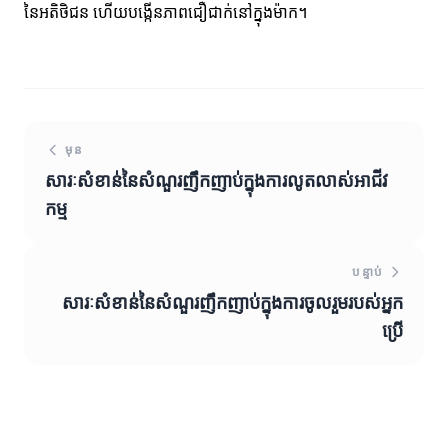
នៃអតិថិជន ហើយបង្កើនភាពជឿជាក់នៅក្នុងម៉ាក។
មុន
សារៈសំខាន់នៃសំណួរញឹកញាប់ក្នុងការលូតលាស់អាជីវ
កម្ម
បន្ទាប់
សារៈសំខាន់នៃសំណួរញឹកញាប់ក្នុងការចូលរួមរបស់អ្នក
ប្រើ