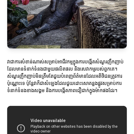
វាជាការសំខាន់ណាស់សម្រាប់អាជីវកម្មក្នុងការបង្កើតសំណួរញឹកញាប់
ដែលមានទំនាក់ទំនងជាមួយផលិតផល និងសេវាកម្មរបស់ពួកគេ។
សំណួរញឹកញាប់មិនត្រឹមតែជួយបំពេញព័ត៌មានដែលអតិថិជនត្រូវការ
ប៉ុណ្ណោះទេ ប៉ុន្តែវាក៏ជាសំឡេងដែលជួយដោះសោគន្លងផ្លូវសម្រាប់ការ
ទំនាក់ទំនងខាងសង្គម និងការបង្កើតភាពជឿជាក់ក្នុងម៉ាកផងដែរ។