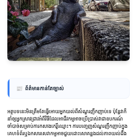
📰
ព័ត៌មានកាន់តែច្បាស់
អត្ថបទនេះមិនត្រឹមតែធ្វើអោយអ្នកយល់ពីសំណួរញឹកញាប់ទេ ប៉ុន្តែវាក៏
នាំឲ្យអ្នកស្រាវជ្រាវអំពីវិធីដែលអាជីវកម្មអាចប្រើប្រាស់វាជាឧបករណ៍
ចាំបាច់សម្រាប់ការកសាងកេរ្តិ៍ឈ្មោះ។ ការបញ្ចេញសំណួរញឹកញាប់ក្នុង
គេហទំព័រឬឯកសារសេវាកម្មអាចជួយដោះសោគន្លងដល់ភាពយល់ដឹង