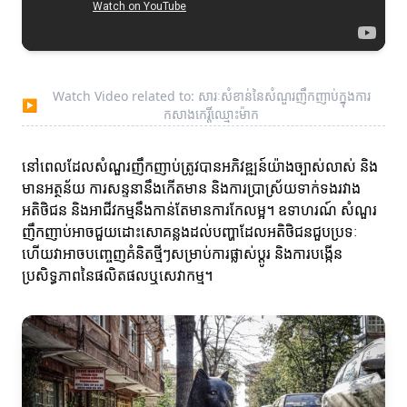
Watch Video related to: សារៈសំខាន់នៃសំណួរញឹកញាប់ក្នុងការ
▶
កសាងកេរ្តិ៍ឈ្មោះម៉ាក
នៅពេលដែលសំណួរញឹកញាប់ត្រូវបានអភិវឌ្ឍន៍យ៉ាងច្បាស់លាស់ និង
មានអត្ថន័យ ការសន្ទនានឹងកើតមាន និងការប្រាស្រ័យទាក់ទងរវាង
អតិថិជន និងអាជីវកម្មនឹងកាន់តែមានការកែលម្អ។ ឧទាហរណ៍ សំណួរ
ញឹកញាប់អាចជួយដោះសោគន្លងដល់បញ្ហាដែលអតិថិជនជួបប្រទៈ
ហើយវាអាចបញ្ចេញគំនិតថ្មីៗសម្រាប់ការផ្លាស់ប្តូរ និងការបង្កើន
ប្រសិទ្ធភាពនៃផលិតផលឬសេវាកម្ម។