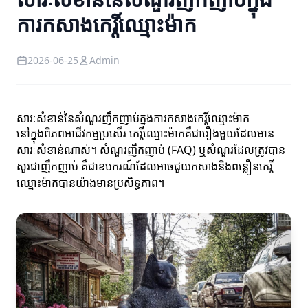
ការកសាងកេរ្តិ៍ឈ្មោះម៉ាក
2026-06-25
Admin
សារៈសំខាន់នៃសំណួរញឹកញាប់ក្នុងការកសាងកេរ្តិ៍ឈ្មោះម៉ាក
នៅក្នុងពិភពអាជីវកម្មប្រសើរ កេរ្តិ៍ឈ្មោះម៉ាកគឺជារឿងមួយដែលមាន
សារៈសំខាន់ណាស់។ សំណួរញឹកញាប់ (FAQ) ឬសំណួរដែលត្រូវបាន
សួរជាញឹកញាប់ គឺជាឧបករណ៍ដែលអាចជួយកសាងនិងពន្លឿនកេរ្តិ៍
ឈ្មោះម៉ាកបានយ៉ាងមានប្រសិទ្ធភាព។