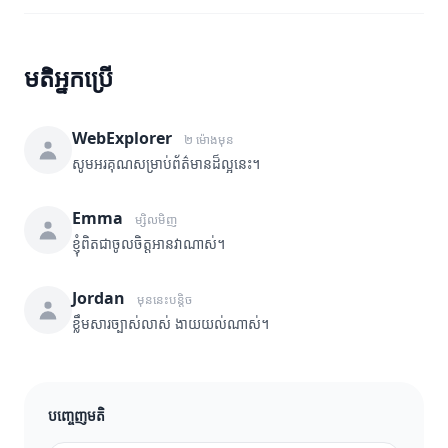
មតិអ្នកប្រើ
WebExplorer
២ ម៉ោងមុន
សូមអរគុណសម្រាប់ព័ត៌មានដ៏ល្អនេះ។
Emma
ម្សិលមិញ
ខ្ញុំពិតជាចូលចិត្តអានវាណាស់។
Jordan
មុននេះបន្តិច
ខ្លឹមសារច្បាស់លាស់ ងាយយល់ណាស់។
បញ្ចេញមតិ