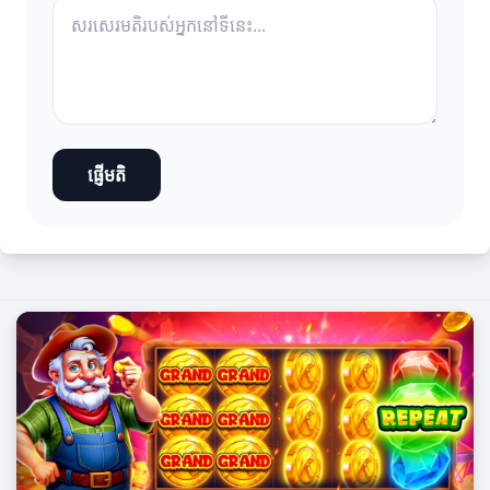
ផ្ញើមតិ