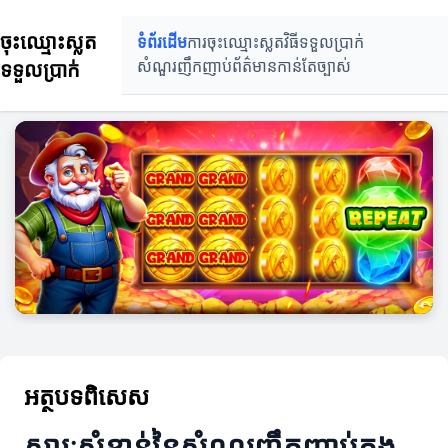
ចុះឈ្មោះស្លត
ទំព័រដើម
ការចុះឈ្មោះស្លត
វិធីទទួលប្រាក់
ទទួលប្រាក់
សំណួរញឹកញាប់
ព័ត៌មានកាន់តែច្បាស់
អត្ថបទពិសេស
សារៈសំខាន់នៃសំណួរញឹកញាប់ក្នុង